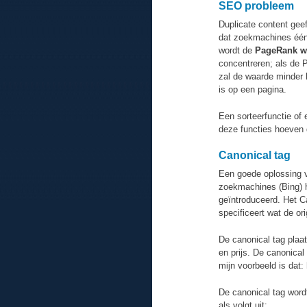
SEO probleem
Duplicate content gee
dat zoekmachines één v
wordt de
PageRank w
concentreren; als de
zal de waarde minder
is op een pagina.
Een sorteerfunctie of 
deze functies hoeven 
Canonical tag
Een goede oplossing v
zoekmachines (Bing) 
geïntroduceerd. Het C
specificeert wat de ori
De canonical tag plaat
en prijs. De canonical
mijn voorbeeld is dat:
De canonical tag word
als volgt uit: