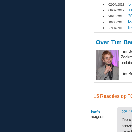
5
02/04/2012
T
06/02/2012
30
28/10/2011
M
10/06/2011
In
27/04/2011
Over
Tim Be
Tim Be
Zoekma
ambiti
Tim Be
15 Reacties op "
karin
22/11
reageert:
Onze 
aanvi
Te ac