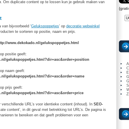
e
. Om duplicate content op te lossen kun je gebruik maken van
(grati
t
 van bijvoorbeeld ‘
Gelukspoppetjes
’ op
decoratie webwinkel
roducten te sorteren op positie, naam en prijs.
tp://www.dekokado.nl/gelukspoppetjes.html
p positie geeft:
.nl/gelukspoppetjes.html?dir=asc&order=position
A
C
 op naam geeft:
E
o.nl/gelukspoppetjes.html?dir=asc&order=name
G
G
S
p prijs geeft:
W
.nl/gelukspoppetjes.html?dir=asc&order=price
Z
er verschillende URL’s voor identieke content (inhoud). In
SEO-
cate content’, in dit geval met betrekking tot URL’s. De pagina is
 manieren te bereiken en dat geeft problemen voor een