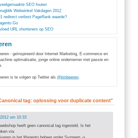
 veelgemaakte SEO fouten
erugblik Webwinkel Vakdagen 2012
1 redirect verliest PageRank waarde?
agento Go
vloed URL shorteners op SEO
eren
eren - geïnspireerd door Internet Marketing, E-commerce en
chine optimalisatie, jonge online ondernemer met passie en
e.
eren is te volgen op Twitter als
@timbeeren
.
Canonical tag: oplossing voor duplicate content"
/2012 om 10:33
webshop heeft geen canonical tag ingesteld. Is het
nken via:
tiveren in het Magento beheer onder Systeem ->