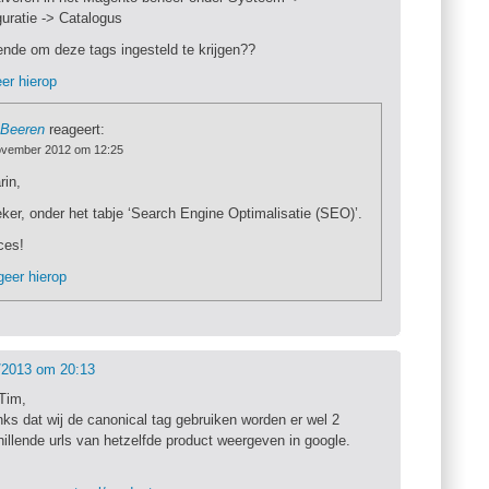
guratie -> Catalogus
ende om deze tags ingesteld te krijgen??
er hierop
 Beeren
reageert:
ovember 2012 om 12:25
in,
ker, onder het tabje ‘Search Engine Optimalisatie (SEO)’.
ces!
eer hierop
/2013 om 20:13
 Tim,
ks dat wij de canonical tag gebruiken worden er wel 2
hillende urls van hetzelfde product weergeven in google.