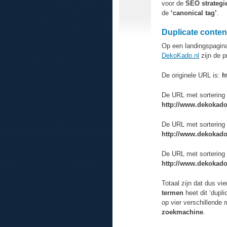
voor de
SEO strategi
de
‘canonical tag’
.
Duplicate conten
Op een landingspagina
DekoKado.nl
zijn de p
De originele URL is:
ht
De URL met sortering o
http://www.dekokado
De URL met sortering
http://www.dekokad
De URL met sortering o
http://www.dekokado
Totaal zijn dat dus vi
termen
heet dit ‘dupli
op vier verschillende
zoekmachine
.