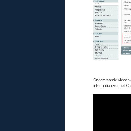
Onderstaande video v
informatie over het C