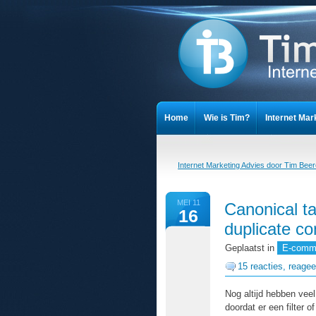
Home
Wie is Tim?
Internet Mar
Cookieverklaring
Privacy Stateme
Internet Marketing Advies door Tim Bee
MEI 11
Canonical ta
16
duplicate co
Geplaatst in
E-comm
15 reacties, reagee
Nog altijd hebben ve
doordat er een filter o