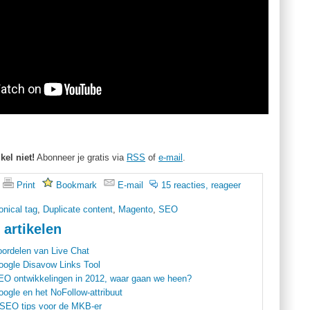
kel niet!
Abonneer je gratis via
RSS
of
e-mail
.
Print
Bookmark
E-mail
15 reacties, reageer
nical tag
,
Duplicate content
,
Magento
,
SEO
 artikelen
oordelen van Live Chat
oogle Disavow Links Tool
EO ontwikkelingen in 2012, waar gaan we heen?
ogle en het NoFollow-attribuut
 SEO tips voor de MKB-er