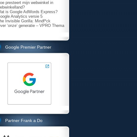
oe presteert mijn webwinkel in
ebwinkelland?
at is Google AdWords Express?
oogle Analytics versie 5
he Invisible Gorilla: Mindf*ck
ver ‘onze’ generatie – VPRO Thema
Google Premier Partner
Partner Frank a Do