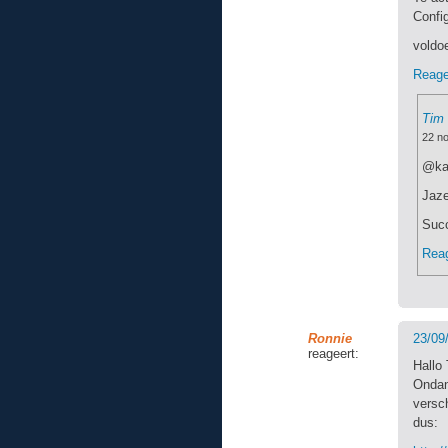
Confi
voldo
Reage
Tim
22 n
@kar
Jaze
Suc
Reag
Ronnie
23/09
reageert:
Hallo
Ondan
versc
dus: