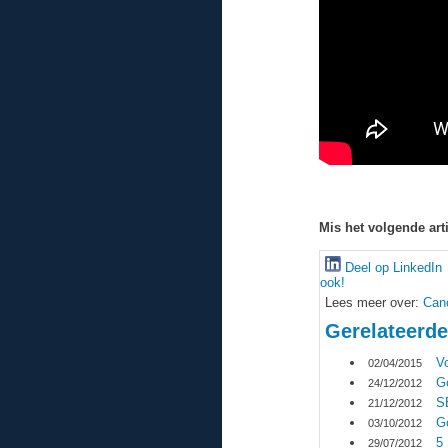
Mis het volgende arti
Deel op LinkedIn
ook!
Lees meer over:
Cano
Gerelateerde
V
02/04/2015
G
24/12/2012
S
21/12/2012
Go
03/10/2012
5
29/07/2012