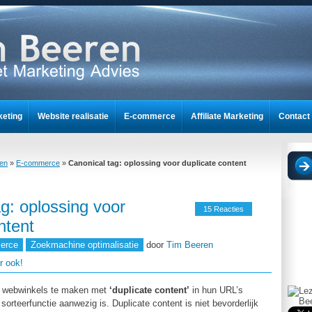
keting
Website realisatie
E-commerce
Affiliate Marketing
Contact
nt
ren
»
E-commerce
»
Canonical tag: oplossing voor duplicate content
g: oplossing voor
15 Reacties
ntent
erce
Zoekmachine optimalisatie
door
Tim Beeren
r ook!
el webwinkels te maken met
‘duplicate content’
in hun URL’s
f sorteerfunctie aanwezig is. Duplicate content is niet bevorderlijk