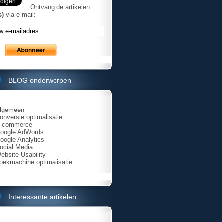
Ontvang de artikelen
s)
via e-mail:
BLOG onderwerpen
lgemeen
onversie optimalisatie
-commerce
oogle AdWords
oogle Analytics
ocial Media
ebsite Usability
oekmachine optimalisatie
Interessante artikelen