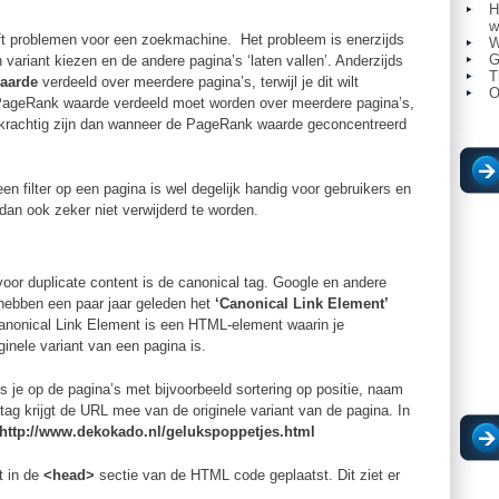
H
w
ft problemen voor een zoekmachine. Het probleem is enerzijds
W
G
ariant kiezen en de andere pagina’s ‘laten vallen’. Anderzijds
T
aarde
verdeeld over meerdere pagina’s, terwijl je dit wilt
O
 PageRank waarde verdeeld moet worden over meerdere pagina’s,
 krachtig zijn dan wanneer de PageRank waarde geconcentreerd
een filter op een pagina is wel degelijk handig voor gebruikers en
dan ook zeker niet verwijderd te worden.
oor duplicate content is de canonical tag. Google en andere
hebben een paar jaar geleden het
‘Canonical Link Element’
anonical Link Element is een HTML-element waarin je
ginele variant van een pagina is.
s je op de pagina’s met bijvoorbeeld sortering op positie, naam
 tag krijgt de URL mee van de originele variant van de pagina. In
http://www.dekokado.nl/gelukspoppetjes.html
t in de
<head>
sectie van de HTML code geplaatst. Dit ziet er