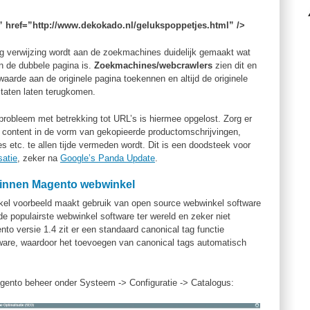
” href=”http://www.dekokado.nl/gelukspoppetjes.html” />
g verwijzing wordt aan de zoekmachines duidelijk gemaakt wat
an de dubbele pagina is.
Zoekmachines/webcrawlers
zien dit en
aarde aan de originele pagina toekennen en altijd de originele
ltaten laten terugkomen.
 probleem met betrekking tot URL’s is hiermee opgelost. Zorg er
e content in de vorm van gekopieerde productomschrijvingen,
s etc. te allen tijde vermeden wordt. Dit is een doodsteek voor
satie
, zeker na
Google’s Panda Update
.
binnen Magento webwinkel
kel voorbeeld maakt gebruik van open source webwinkel software
 populairste webwinkel software ter wereld en zeker niet
to versie 1.4 zit er een standaard canonical tag functie
ware, waardoor het toevoegen van canonical tags automatisch
agento beheer onder Systeem -> Configuratie -> Catalogus: