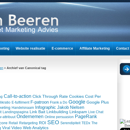
keting
Website realisatie
E-commerce
Affiliate Marketing
Contact
nt
ren
»
Archief van Canonical tag
Call-to-action
Click Through Rate
Cookies
Cost Per
ng
Google
F-patroon
Google Plus
ikratio
E-fulfilment
Frank a Do
Infographic
Jakob Nielsen
keting
Handelsnaam
Link Bait
Linkbuilding
Linkspam
it
Landingspagina
Live Chat
Ondernemen
PageRank
-attribuut
Online persuasion
SEO
core
ROI
Retail
Retargeting
Serendipiteit
TEDx
The
g
Viral Video
Web Analytics