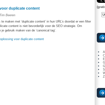
(grati
voor duplicate content
 Tim Beeren
 te maken met ‘duplicate content’ in hun URL’s doordat er een filter
licate content is niet bevorderlijk voor de SEO strategie. Om
n je gebruik maken van de ‘canonical tag’.
oplossing voor duplicate content
A
C
E
G
G
S
W
Z