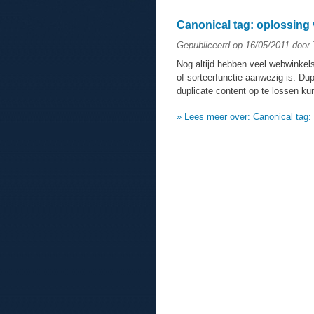
Canonical tag: oplossing 
Gepubliceerd op 16/05/2011 door
Nog altijd hebben veel webwinkels
of sorteerfunctie aanwezig is. Dup
duplicate content op te lossen ku
» Lees meer over: Canonical tag: 