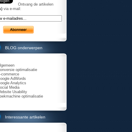
Ontvang de artikelen
s)
via e-mail:
BLOG onderwerpen
lgemeen
onversie optimalisatie
-commerce
oogle AdWords
oogle Analytics
ocial Media
ebsite Usability
oekmachine optimalisatie
Interessante artikelen