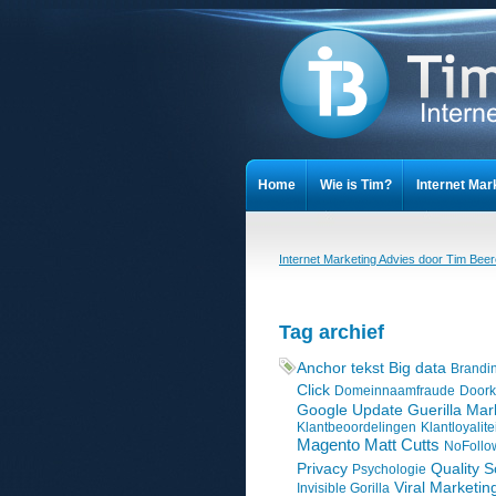
Home
Wie is Tim?
Internet Mar
Cookieverklaring
Privacy Stateme
Internet Marketing Advies door Tim Bee
Tag archief
Anchor tekst
Big data
Brandi
Click
Domeinnaamfraude
Doorkl
Google Update
Guerilla Mar
Klantbeoordelingen
Klantloyalite
Magento
Matt Cutts
NoFollow
Privacy
Quality S
Psychologie
Viral Marketin
Invisible Gorilla