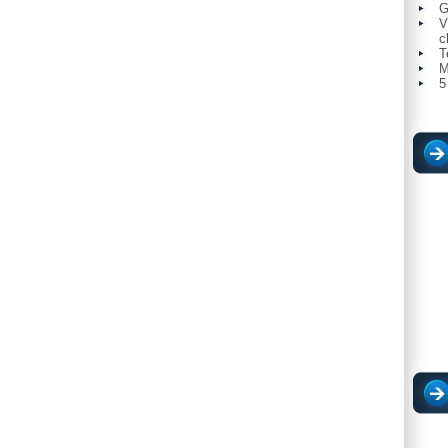
G
V
c
T
M
5