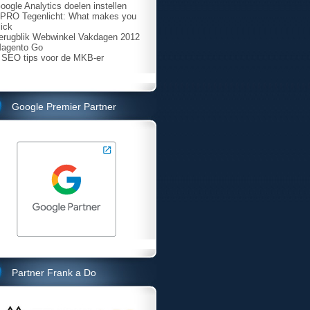
oogle Analytics doelen instellen
PRO Tegenlicht: What makes you
lick
erugblik Webwinkel Vakdagen 2012
agento Go
 SEO tips voor de MKB-er
Google Premier Partner
Partner Frank a Do