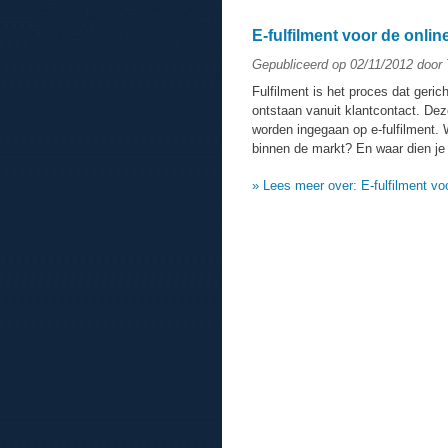
E-fulfilment voor de onli
Gepubliceerd op 02/11/2012 door
Fulfilment is het proces dat geric
ontstaan vanuit klantcontact. Deze 
worden ingegaan op e-fulfilment. W
binnen de markt? En waar dien je 
» Lees meer over: E-fulfilment vo