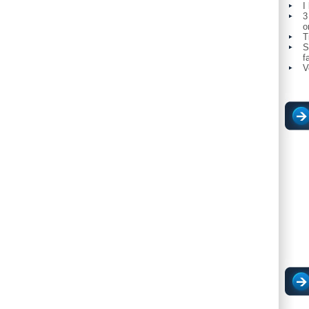
I
3
o
T
S
f
V