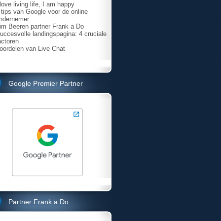
 love living life, I am happy
 tips van Google voor de online
ndernemer
im Beeren partner Frank a Do
uccesvolle landingspagina: 4 cruciale
actoren
oordelen van Live Chat
Google Premier Partner
Partner Frank a Do