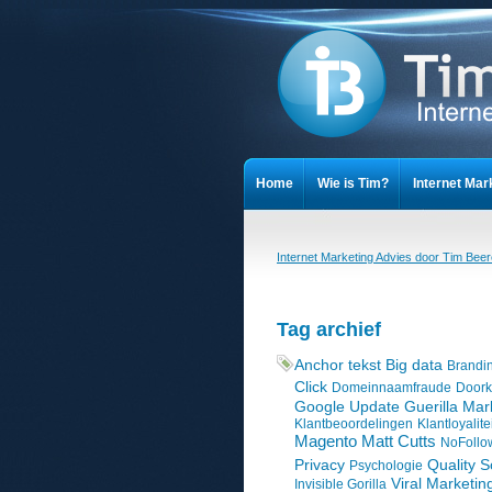
Home
Wie is Tim?
Internet Mar
Cookieverklaring
Privacy Stateme
Internet Marketing Advies door Tim Bee
Tag archief
Anchor tekst
Big data
Brandi
Click
Domeinnaamfraude
Doorkl
Google Update
Guerilla Mar
Klantbeoordelingen
Klantloyalite
Magento
Matt Cutts
NoFollow
Privacy
Quality S
Psychologie
Viral Marketin
Invisible Gorilla