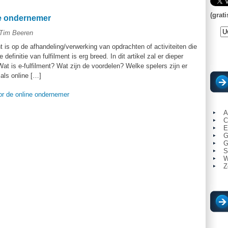
(grati
ne ondernemer
 Tim Beeren
ht is op de afhandeling/verwerking van opdrachten of activiteiten die
definitie van fulfilment is erg breed. In dit artikel zal er dieper
at is e-fulfilment? Wat zijn de voordelen? Welke spelers zijn er
als online […]
or de online ondernemer
A
C
E
G
G
S
W
Z