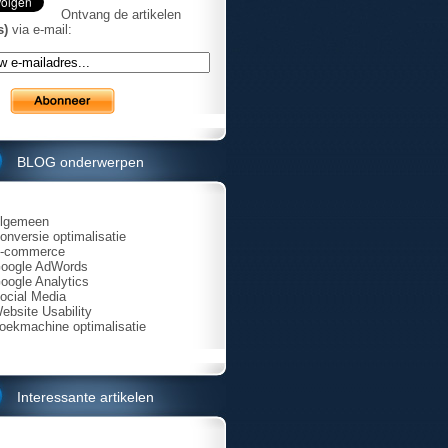
Ontvang de artikelen
s)
via e-mail:
BLOG onderwerpen
lgemeen
onversie optimalisatie
-commerce
oogle AdWords
oogle Analytics
ocial Media
ebsite Usability
oekmachine optimalisatie
Interessante artikelen