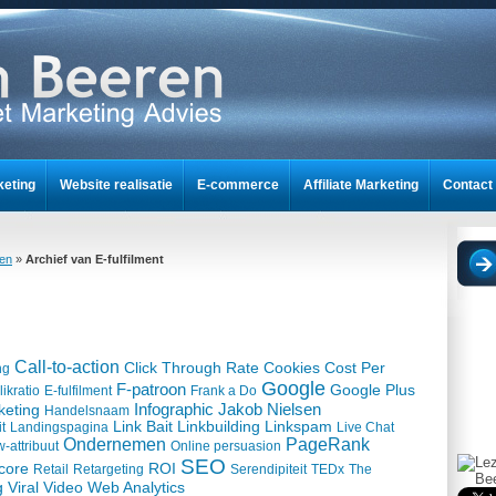
keting
Website realisatie
E-commerce
Affiliate Marketing
Contact
nt
ren
»
Archief van E-fulfilment
Call-to-action
Click Through Rate
Cookies
Cost Per
ng
Google
F-patroon
Google Plus
ikratio
E-fulfilment
Frank a Do
Infographic
Jakob Nielsen
keting
Handelsnaam
Link Bait
Linkbuilding
Linkspam
it
Landingspagina
Live Chat
Ondernemen
PageRank
-attribuut
Online persuasion
SEO
core
ROI
Retail
Retargeting
Serendipiteit
TEDx
The
g
Viral Video
Web Analytics