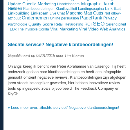
Infographic
Jakob
Update
Guerilla Marketing
Handelsnaam
Nielsen
Link Bait
Klantbeoordelingen
Klantloyaliteit
Landingspagina
Magento
Matt Cutts
Linkbuilding
Linkspam
Live Chat
NoFollow-
Ondernemen
PageRank
Privacy
attribuut
Online persuasion
SEO
Quality Score
ROI
Psychologie
Retail
Retargeting
Serendipiteit
Viral Marketing
Viral Video
Web Analytics
TEDx
The Invisible Gorilla
Slechte service? Negatieve klantbeoordelingen!
Gepubliceerd op 06/01/2015 door Tim Beeren
Onlangs kreeg ik bericht van Peter Abrahamse van Casengo. Hij heeft
onderzoek gedaan naar klantbeoordelingen en heeft een infographic
gemaakt omtrent negatieve reviews. Klantbeoordelingen zijn afgelopen
jaren steeds belangrijker geworden, hier hebben innovatieve review
tools op ingespeeld zoals bijvoorbeeld The Feedback Company en
KiyOh.
» Lees meer over: Slechte service? Negatieve klantbeoordelingen!