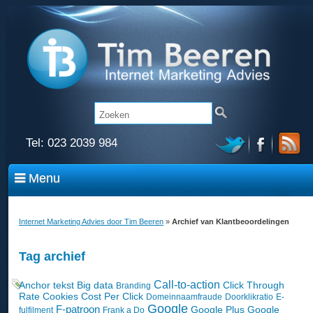
Tel:
023 2039 984
Menu
Internet Marketing Advies door Tim Beeren
»
Archief van Klantbeoordelingen
Tag archief
Call-to-action
Anchor tekst
Big data
Click Through
Branding
Rate
Cookies
Cost Per Click
Domeinnaamfraude
Doorklikratio
E-
Google
F-patroon
Google Plus
Google
fulfilment
Frank a Do