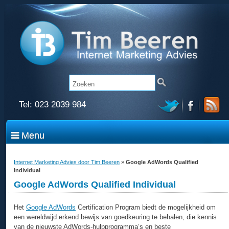
Tel:
023 2039 984
Menu
Internet Marketing Advies door Tim Beeren
»
Google AdWords Qualified
Individual
Google AdWords Qualified Individual
Het
Google AdWords
Certification Program biedt de mogelijkheid om
een wereldwijd erkend bewijs van goedkeuring te behalen, die kennis
van de nieuwste AdWords-hulpprogramma’s en beste