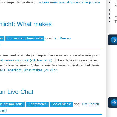
s nog erger dan je denkt…
» Lees meer over: Apps en onze privacy
C
d
I
F
G
T
licht: What makes
en
Conversie optimalisatie
door
Tim Beeren
!
ensen werd ik zondag 25 september gewezen op de aflevering van
 makes you click (kijk hier terug)
. Ik heb deze inmiddels gezien
r ‘online persuasion’, thema van de aflevering, in dit artikel delen.
RO Tegenlicht: What makes you click
an Live Chat
e optimalisatie
E-commerce
Social Media
door
Tim Beeren
 ook!