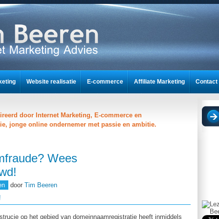
keting
Website realisatie
E-commerce
Affiliate Marketing
Contact
nt
ireerd door Internet Marketing, E-commerce en
ie, jonge online ondernemer met passie en ambitie.
mfraude? Wees
wd!
en
door
Tim Beeren
!
strucje op het gebied van domeinnaamregistratie heeft inmiddels