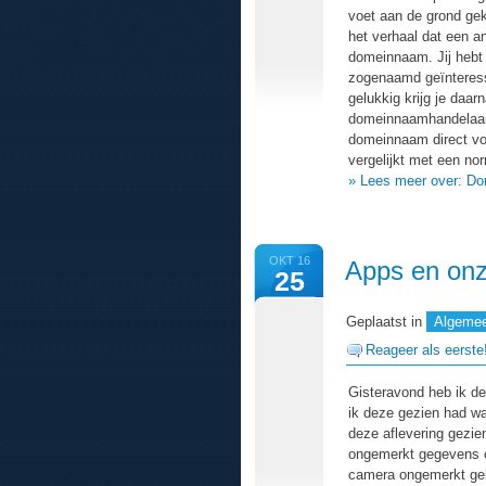
voet aan de grond ge
het verhaal dat een an
domeinnaam. Jij hebt b
zogenaamd geïnteress
gelukkig krijg je daa
domeinnaamhandelaar. 
domeinnaam direct voor
vergelijkt met een nor
» Lees meer over: D
OKT 16
Apps en onz
25
Geplaatst in
Algeme
Reageer als eerste
Gisteravond heb ik d
ik deze gezien had wa
deze aflevering gezie
ongemerkt gegevens ov
camera ongemerkt geb