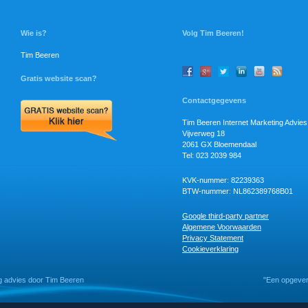
Wie is?
Volg Tim Beeren!
Tim Beeren
Gratis website scan?
Contactgegevens
Tim Beeren Internet Marketing Advies
Vijverweg 18
2061 GX Bloemendaal
Tel: 023 2039 984
KVK-nummer: 82239363
BTW-nummer: NL862389768B01
Google third-party partner
Algemene Voorwaarden
Privacy Statement
Cookieverklaring
g advies door Tim Beeren
"Een opgever 