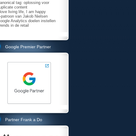
anonical tag: oplossing voor
uplicate content
 love living life, I am happy
-patroon van Jakob Nielsen
oogle Analytics doelen instellen
rends in de retail
Google Premier Partner
Partner Frank a Do