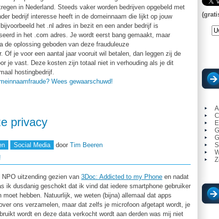
kregen in Nederland. Steeds vaker worden bedrijven opgebeld met
(grati
der bedrijf interesse heeft in de domeinnaam die lijkt op jouw
ijvoorbeeld het .nl adres in bezit en een ander bedrijf is
eerd in het .com adres. Je wordt eerst bang gemaakt, maar
rna de oplossing geboden van deze frauduleuze
Of je voor een aantal jaar vooruit wil betalen, dan leggen zij de
 je vast. Deze kosten zijn totaal niet in verhouding als je dit
maal hostingbedrijf.
omeinnaamfraude? Wees gewaarschuwd!
A
C
e privacy
E
G
G
en
Social Media
door
Tim Beeren
S
W
!
Z
e NPO uitzending gezien van
3Doc: Addicted to my Phone
en nadat
s ik dusdanig geschokt dat ik vind dat iedere smartphone gebruiker
n moet hebben. Natuurlijk, we weten (bijna) allemaal dat apps
er ons verzamelen, maar dat zelfs je microfoon afgetapt wordt, je
ruikt wordt en deze data verkocht wordt aan derden was mij niet