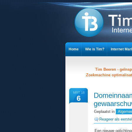
Home
Wie is Tim?
Internet Mar
Cookieverklaring
Privacy Stateme
Tim Beeren - geïnsp
Zoekmachine optimalisat
MRT 18
Domeinnaa
6
gewaarschu
Geplaatst in
Algeme
Reageer als eerste
Een nieuwe oplichting