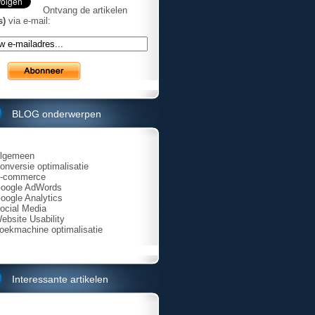
Ontvang de artikelen
s)
via e-mail:
BLOG onderwerpen
lgemeen
onversie optimalisatie
-commerce
oogle AdWords
oogle Analytics
ocial Media
ebsite Usability
oekmachine optimalisatie
Interessante artikelen