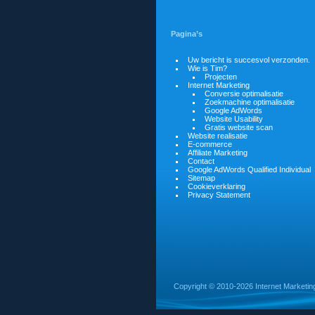
Pagina’s
Uw bericht is succesvol verzonden.
Wie is Tim?
Projecten
Internet Marketing
Conversie optimalisatie
Zoekmachine optimalisatie
Google AdWords
Website Usability
Gratis website scan
Website realisatie
E-commerce
Affiliate Marketing
Contact
Google AdWords Qualified Individual
Sitemap
Cookieverklaring
Privacy Statement
Copyright ©
2010-2026 Internet Marketin