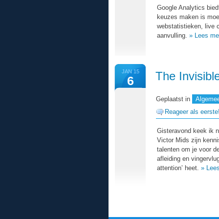
Google Analytics bie
keuzes maken is moeili
webstatistieken, live
aanvulling.
» Lees mee
JAN 15
The Invisibl
6
Geplaatst in
Algeme
Reageer als eerste
Gisteravond keek ik n
Victor Mids zijn kenni
talenten om je voor d
afleiding en vingervl
attention’ heet.
» Lees