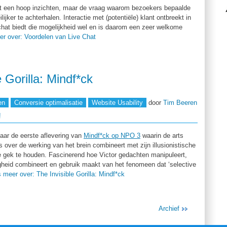
dt een hoop inzichten, maar de vraag waarom bezoekers bepaalde
jker te achterhalen. Interactie met (potentiële) klant ontbreekt in
 chat biedt die mogelijkheid wel en is daarom een zeer welkome
r over: Voordelen van Live Chat
e Gorilla: Mindf*ck
en
Conversie optimalisatie
Website Usability
door
Tim Beeren
!
aar de eerste aflevering van
Mindf*ck op NPO 3
waarin de arts
s over de werking van het brein combineert met zijn illusionistische
e gek te houden. Fascinerend hoe Victor gedachten manipuleert,
ugheid combineert en gebruik maakt van het fenomeen dat ‘selective
 meer over: The Invisible Gorilla: Mindf*ck
Archief