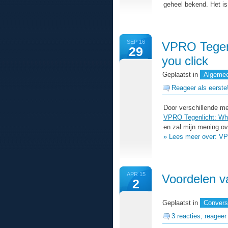
geheel bekend. Het i
SEP 16
VPRO Tegen
29
you click
Geplaatst in
Algeme
Reageer als eerste
Door verschillende m
VPRO Tegenlicht: What
en zal mijn mening ove
» Lees meer over: VP
APR 15
Voordelen v
2
Geplaatst in
Conversi
3 reacties, reageer