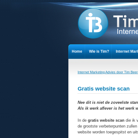
Home
Wie is Tim?
Internet Mar
Cookieverklaring
Privacy Stateme
Internet Marketing Advies door Tim Bee
Gratis website scan
Nee dit is niet de zoveelste s
Als ik werk aflever is het werk 
In de
gratis website scan
die ik 
de grootste verbeterpunten zulle
website worden toegespitst en uit