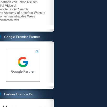
-patroon van Jakob Nielsen
iral Video’s!
oogle Social Search
he Anatomy of a perfect Website
omeinnaamfraude? Wees
ewaarschuwd!
Google Premier Partner
Partner Frank a Do