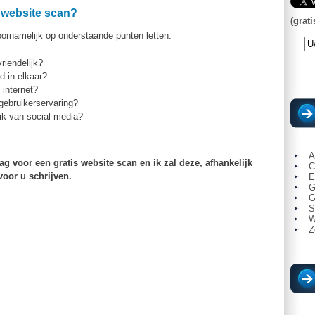
is website scan?
(grati
voornamelijk op onderstaande punten letten:
riendelijk?
d in elkaar?
 internet?
gebruikerservaring?
ik van social media?
A
ag voor een gratis website scan en ik zal deze, afhankelijk
C
voor u schrijven.
E
G
G
S
W
Z