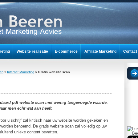
keting
Website realisatie
E-commerce
Affiliate Marketing
Contact
nt
ren
»
Internet Marketing
»
Gratis website scan
tandaard pdf website scan met weinig toegevoegde waarde.
waar men echt wat aan heeft.
voor u schrijf zal kritisch naar uw website worden gekeken en
n worden benoemd. De gratis website scan zal volledig op uw
sluitend unieke content bevatten.