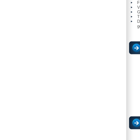
F
V
G
T
D
g