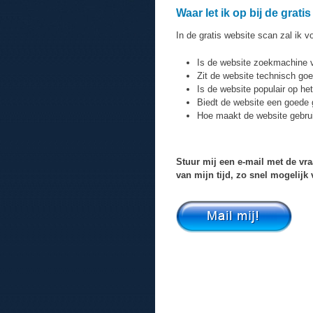
Waar let ik op bij de grat
In de gratis website scan zal ik 
Is de website zoekmachine v
Zit de website technisch goe
Is de website populair op het
Biedt de website een goede 
Hoe maakt de website gebru
Stuur mij een e-mail met de vra
van mijn tijd, zo snel mogelijk 