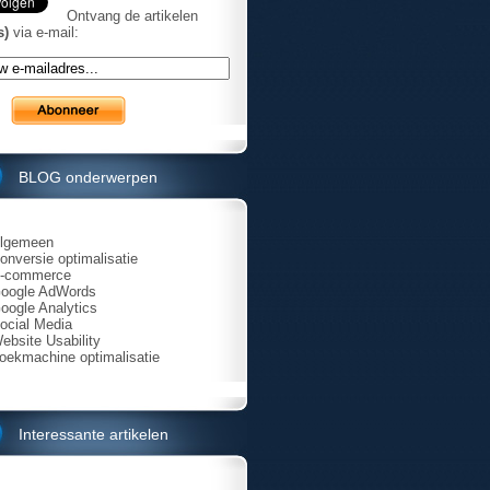
Ontvang de artikelen
s)
via e-mail:
BLOG onderwerpen
lgemeen
onversie optimalisatie
-commerce
oogle AdWords
oogle Analytics
ocial Media
ebsite Usability
oekmachine optimalisatie
Interessante artikelen