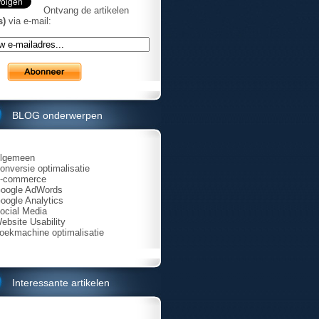
Ontvang de artikelen
s)
via e-mail:
BLOG onderwerpen
lgemeen
onversie optimalisatie
-commerce
oogle AdWords
oogle Analytics
ocial Media
ebsite Usability
oekmachine optimalisatie
Interessante artikelen