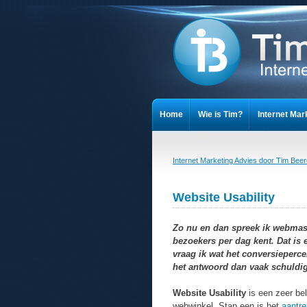
Home
Wie is Tim?
Internet Mar
Cookieverklaring
Privacy Stateme
Internet Marketing Advies door Tim Bee
Website Usability
Zo nu en dan spreek ik webmaste
bezoekers per dag kent. Dat is
vraag ik wat het conversieperc
het antwoord dan vaak schuldig
Website Usability
is een zeer bel
webwinkel. Stap een is het
aantr