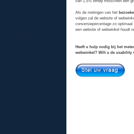
van 1,5% terwijl misschien een g
Als de metingen van het
bezoeke
volgen zal de website of webwink
conversiepercentage zo optimaal 
een website of webwinkel houdt no
Heeft u hulp nodig bij het met
webwinkel? Wilt u de usability