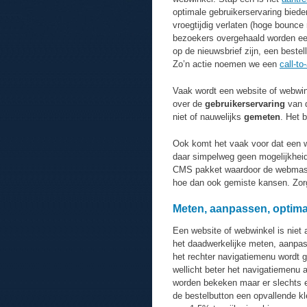
optimale gebruikerservaring bied
vroegtijdig verlaten (hoge bounce
bezoekers overgehaald worden e
op de nieuwsbrief zijn, een bestel
Zo’n actie noemen we een
call-to
Vaak wordt een website of webwin
over de
gebruikerservaring
van d
niet of nauwelijks
gemeten
. Het 
Ook komt het vaak voor dat een 
daar simpelweg geen mogelijkheid
CMS pakket waardoor de webmaster
hoe dan ook gemiste kansen. Zorg 
Meten, aanpassen, optima
Een website of webwinkel is niet a
het daadwerkelijke meten, aanpa
het rechter navigatiemenu wordt gek
wellicht beter het navigatiemenu 
worden bekeken maar er slechts en
de bestelbutton een opvallende kl