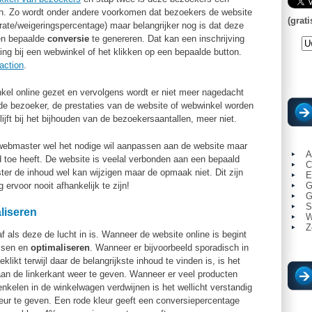
en. Zo wordt onder andere voorkomen dat bezoekers de website
(grati
 rate/weigeringspercentage) maar belangrijker nog is dat deze
en bepaalde
conversie
te genereren. Dat kan een inschrijving
ling bij een webwinkel of het klikken op een bepaalde button.
-action
.
kel online gezet en vervolgens wordt er niet meer nagedacht
e bezoeker, de prestaties van de website of webwinkel worden
blijft bij het bijhouden van de bezoekersaantallen, meer niet.
webmaster wel het nodige wil aanpassen aan de website maar
A
 toe heeft. De website is veelal verbonden aan een bepaald
C
 de inhoud wel kan wijzigen maar de opmaak niet. Dit zijn
E
ervoor nooit afhankelijk te zijn!
G
G
S
liseren
W
Z
f als deze de lucht in is. Wanneer de website online is begint
ssen en
optimaliseren
. Wanneer er bijvoorbeeld sporadisch in
likt terwijl daar de belangrijkste inhoud te vinden is, is het
aan de linkerkant weer te geven. Wanneer er veel producten
kelen in de winkelwagen verdwijnen is het wellicht verstandig
eur te geven. Een rode kleur geeft een conversiepercentage