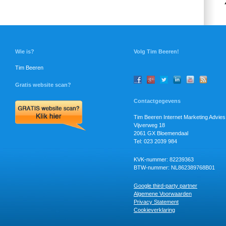
Wie is?
Volg Tim Beeren!
Tim Beeren
Gratis website scan?
Contactgegevens
Tim Beeren Internet Marketing Advies
Vijverweg 18
2061 GX Bloemendaal
Tel: 023 2039 984
KVK-nummer: 82239363
BTW-nummer: NL862389768B01
Google third-party partner
Algemene Voorwaarden
Privacy Statement
Cookieverklaring