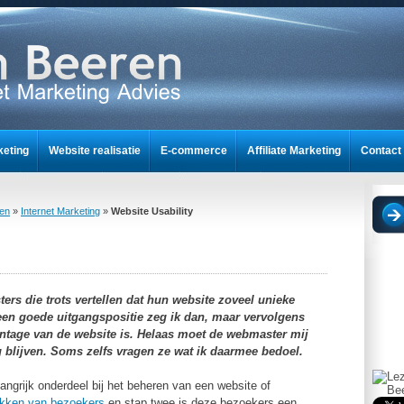
keting
Website realisatie
E-commerce
Affiliate Marketing
Contact
nt
ren
»
Internet Marketing
»
Website Usability
rs die trots vertellen dat hun website zoveel unieke
 een goede uitgangspositie zeg ik dan, maar vervolgens
entage van de website is. Helaas moet de webmaster mij
 blijven. Soms zelfs vragen ze wat ik daarmee bedoel.
angrijk onderdeel bij het beheren van een website of
ekken van bezoekers
en stap twee is deze bezoekers een