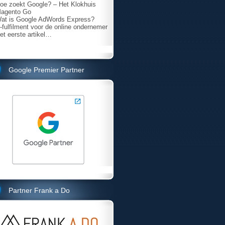
oe zoekt Google? – Het Klokhuis
agento Go
at is Google AdWords Express?
-fulfilment voor de online ondernemer
et eerste artikel…
Google Premier Partner
Partner Frank a Do