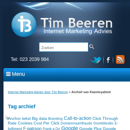
Tel:
023 2039 984
Menu
Internet Marketing Advies door Tim Beeren
»
Archief van Klantloyaliteit
Tag archief
Call-to-action
Anchor tekst
Big data
Click Through
Branding
Rate
Cookies
Cost Per Click
Domeinnaamfraude
Doorklikratio
E-
Google
F-patroon
Google Plus
Google
fulfilment
Frank a Do