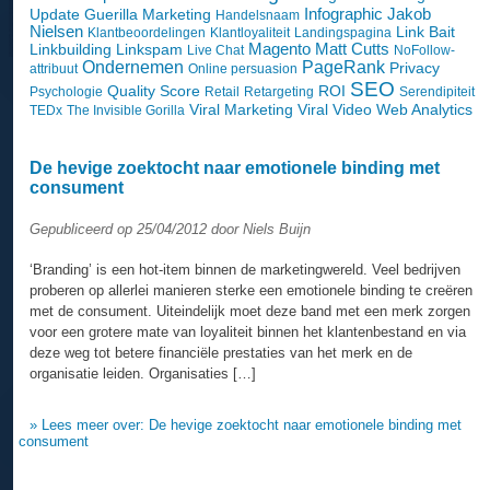
Infographic
Jakob
Update
Guerilla Marketing
Handelsnaam
Nielsen
Link Bait
Klantbeoordelingen
Klantloyaliteit
Landingspagina
Magento
Matt Cutts
Linkbuilding
Linkspam
Live Chat
NoFollow-
Ondernemen
PageRank
Privacy
attribuut
Online persuasion
SEO
Quality Score
ROI
Psychologie
Retail
Retargeting
Serendipiteit
Viral Marketing
Viral Video
Web Analytics
TEDx
The Invisible Gorilla
De hevige zoektocht naar emotionele binding met
consument
Gepubliceerd op 25/04/2012 door Niels Buijn
‘Branding’ is een hot-item binnen de marketingwereld. Veel bedrijven
proberen op allerlei manieren sterke een emotionele binding te creëren
met de consument. Uiteindelijk moet deze band met een merk zorgen
voor een grotere mate van loyaliteit binnen het klantenbestand en via
deze weg tot betere financiële prestaties van het merk en de
organisatie leiden. Organisaties […]
» Lees meer over: De hevige zoektocht naar emotionele binding met
consument