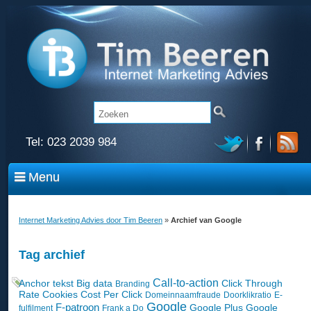
Tel:
023 2039 984
Menu
Internet Marketing Advies door Tim Beeren
»
Archief van Google
Tag archief
Call-to-action
Anchor tekst
Big data
Click Through
Branding
Rate
Cookies
Cost Per Click
Domeinnaamfraude
Doorklikratio
E-
Google
F-patroon
Google Plus
Google
fulfilment
Frank a Do