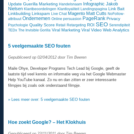
Infographic
Jakob
Update
Guerilla Marketing
Handelsnaam
Nielsen
Link Bait
Klantbeoordelingen
Klantloyaliteit
Landingspagina
Magento
Matt Cutts
Linkbuilding
Linkspam
Live Chat
NoFollow-
Ondernemen
PageRank
Privacy
attribuut
Online persuasion
SEO
Quality Score
ROI
Psychologie
Retail
Retargeting
Serendipiteit
Viral Marketing
Viral Video
Web Analytics
TEDx
The Invisible Gorilla
5 veelgemaakte SEO fouten
Gepubliceerd op 02/04/2012 door Tim Beeren
Maile Ohye, Developer Programs Tech Lead bij Google, geeft de
laatste tijd veel kennis en informatie weg via het Google Webmaster
Help YouTube kanaal. Zo nu en dan zitten er zeer interessante
filmpjes bij zoals ook onderstaand filmpje.
» Lees meer over: 5 veelgemaakte SEO fouten
Hoe zoekt Google? – Het Klokhuis
Gepubliceerd op 22/11/2011 door Tim Beeren