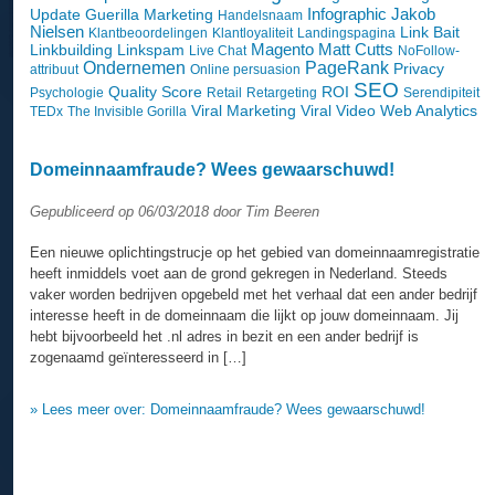
Infographic
Jakob
Update
Guerilla Marketing
Handelsnaam
Nielsen
Link Bait
Klantbeoordelingen
Klantloyaliteit
Landingspagina
Magento
Matt Cutts
Linkbuilding
Linkspam
Live Chat
NoFollow-
Ondernemen
PageRank
Privacy
attribuut
Online persuasion
SEO
Quality Score
ROI
Psychologie
Retail
Retargeting
Serendipiteit
Viral Marketing
Viral Video
Web Analytics
TEDx
The Invisible Gorilla
Domeinnaamfraude? Wees gewaarschuwd!
Gepubliceerd op 06/03/2018 door Tim Beeren
Een nieuwe oplichtingstrucje op het gebied van domeinnaamregistratie
heeft inmiddels voet aan de grond gekregen in Nederland. Steeds
vaker worden bedrijven opgebeld met het verhaal dat een ander bedrijf
interesse heeft in de domeinnaam die lijkt op jouw domeinnaam. Jij
hebt bijvoorbeeld het .nl adres in bezit en een ander bedrijf is
zogenaamd geïnteresseerd in […]
» Lees meer over: Domeinnaamfraude? Wees gewaarschuwd!