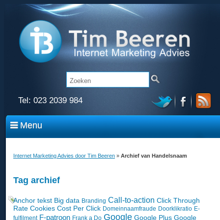
Tel:
023 2039 984
Menu
Internet Marketing Advies door Tim Beeren
»
Archief van Handelsnaam
Tag archief
Call-to-action
Anchor tekst
Big data
Click Through
Branding
Rate
Cookies
Cost Per Click
Domeinnaamfraude
Doorklikratio
E-
Google
F-patroon
Google Plus
Google
fulfilment
Frank a Do