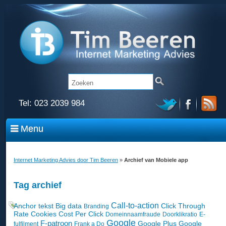
Tel:
023 2039 984
Menu
Internet Marketing Advies door Tim Beeren
»
Archief van Mobiele app
Tag archief
Call-to-action
Anchor tekst
Big data
Click Through
Branding
Rate
Cookies
Cost Per Click
Domeinnaamfraude
Doorklikratio
E-
Google
F-patroon
Google Plus
Google
fulfilment
Frank a Do