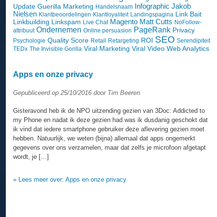
Infographic
Jakob
Update
Guerilla Marketing
Handelsnaam
Nielsen
Link Bait
Klantbeoordelingen
Klantloyaliteit
Landingspagina
Magento
Matt Cutts
Linkbuilding
Linkspam
Live Chat
NoFollow-
Ondernemen
PageRank
Privacy
attribuut
Online persuasion
SEO
Quality Score
ROI
Psychologie
Retail
Retargeting
Serendipiteit
Viral Marketing
Viral Video
Web Analytics
TEDx
The Invisible Gorilla
Apps en onze privacy
Gepubliceerd op 25/10/2016 door Tim Beeren
Gisteravond heb ik de NPO uitzending gezien van 3Doc: Addicted to
my Phone en nadat ik deze gezien had was ik dusdanig geschokt dat
ik vind dat iedere smartphone gebruiker deze aflevering gezien moet
hebben. Natuurlijk, we weten (bijna) allemaal dat apps ongemerkt
gegevens over ons verzamelen, maar dat zelfs je microfoon afgetapt
wordt, je […]
» Lees meer over: Apps en onze privacy