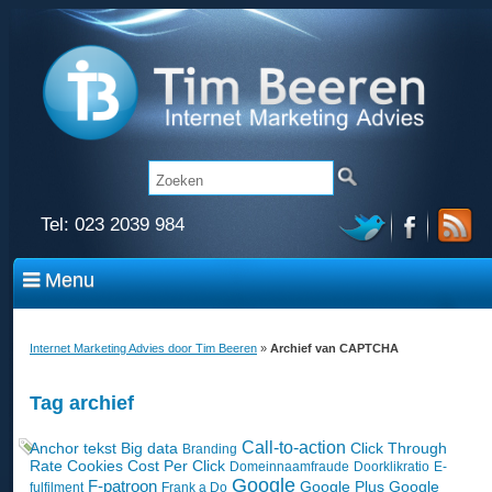
Tel:
023 2039 984
Menu
Internet Marketing Advies door Tim Beeren
»
Archief van CAPTCHA
Tag archief
Call-to-action
Anchor tekst
Big data
Click Through
Branding
Rate
Cookies
Cost Per Click
Domeinnaamfraude
Doorklikratio
E-
Google
F-patroon
Google Plus
Google
fulfilment
Frank a Do