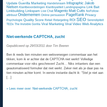
Infographic
Jakob
Update
Guerilla Marketing
Handelsnaam
Nielsen
Link Bait
Klantbeoordelingen
Klantloyaliteit
Landingspagina
Magento
Matt Cutts
Linkbuilding
Linkspam
Live Chat
NoFollow-
Ondernemen
PageRank
Privacy
attribuut
Online persuasion
SEO
Quality Score
ROI
Psychologie
Retail
Retargeting
Serendipiteit
Viral Marketing
Viral Video
Web Analytics
TEDx
The Invisible Gorilla
Niet-werkende CAPTCHA, zucht
Gepubliceerd op 29/03/2011 door Tim Beeren
Ben ik reeds tien minuten een weloverwogen commentaar aan het
tikken, kom ik er achter dat de CAPTCHA niet werkt! Volledige
commentaar voor niks geschreven! Zucht… Niks irritanters dan een
geautomatiseerd formulier dat niet werkt. Zeker niet als je daar pas na
tien minuten achter komt. In eerste instantie dacht ik: “Stel je niet aan
[…]
» Lees meer over: Niet-werkende CAPTCHA, zucht