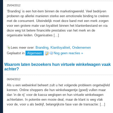
25/04/2012
‘Branding’ is een hot-item binnen de marketingwereld. Veel bedrijven
proberen op allerlei manieren sterke een emotionele binding te creëren
met de consument. Uiteindelijk moet deze band met een merk zorgen
voor een grotere mate van loyaliteit binnen het klantenbestand en via
deze weg tot betere financiële prestaties van het merk en de
organisatie leiden. Organisaties […]
Lees meer over:
Branding
,
Klantloyaliteit
,
Ondernemen
Geplaatst in
Algemeen
Nog geen reacties »
Waarom laten bezoekers hun virtuele winkelwagen vaak
achter?
06/04/2012
Als u een webwinkel beheert zult u het volgende probleem ongetwijfeld
kennen. Online shoppers die hun winkelwagentje (goed) vullen maar
dan ‘in de rij’ voor de kassa weglopen en hun virtuele winkelwagen
achterlaten. In potentie een mooie deal, maar de klant is weg vlak
voor de, voor u als bedrijf, belangrijkste fase van de transactie: […]