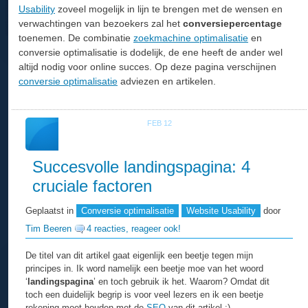
Usability
zoveel mogelijk in lijn te brengen met de wensen en
verwachtingen van bezoekers zal het
conversiepercentage
toenemen. De combinatie
zoekmachine optimalisatie
en
conversie optimalisatie is dodelijk, de ene heeft de ander wel
altijd nodig voor online succes. Op deze pagina verschijnen
conversie optimalisatie
adviezen en artikelen.
FEB 12
19
Succesvolle landingspagina: 4
cruciale factoren
Geplaatst in
Conversie optimalisatie
Website Usability
door
Tim Beeren
4 reacties, reageer ook!
De titel van dit artikel gaat eigenlijk een beetje tegen mijn
principes in. Ik word namelijk een beetje moe van het woord
‘
landingspagina
’ en toch gebruik ik het. Waarom? Omdat dit
toch een duidelijk begrip is voor veel lezers en ik een beetje
rekening moet houden met de
SEO
van dit artikel ;).